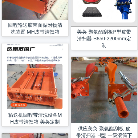
回程输送胶带面黏附物清
洗装置 MH皮带清扫箱
美奂 聚氨酯刮板P型皮带
清扫器 B650-2200mm定
制
输送机回程带清洗设备M
H皮带清扫箱 美奂定制
供应美奂 聚氨酯刮板 皮
带清扫器 H型 一级滚筒下