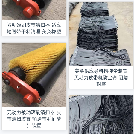
被动滚刷皮带清扫器 适应
输送带干料清理 美奂橡塑
美奂供应导料槽抑尘装置
无动力皮带机防尘帘 阻燃
耐磨
无动力被动滚刷清扫器 皮
带清扫装置 输送带毛刷清
洁装置