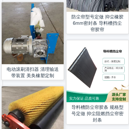
防尘帘型号定做 抑尘橡胶
6mm密封条 导料槽挡尘
帘胶帘
电动滚刷清扫器 清理输送
带装置 美奂橡塑定制
导料槽防尘帘胶条 规格型
号定做 抑尘阻燃挡尘帘密
封条