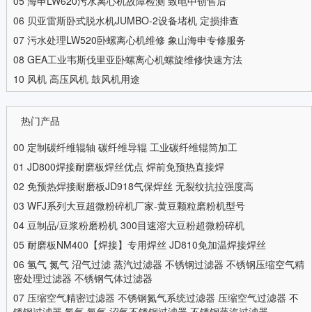
05
海申LW620污水离心机故障检测 致电中创售后
06
贝亚雷斯卧式脱水机JUMBO-2设备堵机 定损排查
07
污水处理LW520卧螺离心机维修 象山海申专修服务
08
GEA工业韦斯伐里亚卧螺离心机螺旋维修快速方法
10
风机 高压风机 鼓风机用途
热门产品
00
定制碳纤维辊轴 碳纤维导辊 工业碳纤维辊筒加工
01
JD800焊接耐磨板焊丝优点 焊前免预热直接焊
02
免预热焊接耐磨板JD918气保焊丝 无裂纹抗拉强度高
03
WFJ系列大豆超微粉碎机厂家-黄豆颗粒磨粉机型号
04
豆制品/豆浆粉磨粉机 300目速溶大豆粉超微粉碎机
05
耐磨板NM400【焊接】专用焊丝 JD810免加温焊接焊丝
06
氢气 氮气 沼气过滤 蒸汽过滤器 不锈钢过滤器 不锈钢压缩空气精
密处理过滤器 不锈钢气体过滤器
07
压缩空气精密过滤器 不锈钢氮气系统过滤器 压缩空气过滤器 不
锈钢过滤器 氢气 氮气 沼气不锈钢过滤器 不锈钢蒸汽过滤器