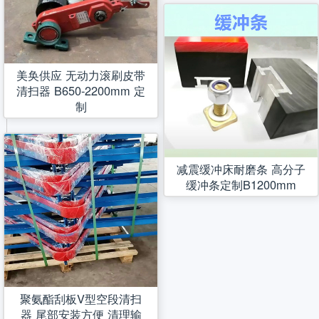
美奂供应 无动力滚刷皮带
清扫器 B650-2200mm 定
制
减震缓冲床耐磨条 高分子
缓冲条定制B1200mm
聚氨酯刮板V型空段清扫
器 尾部安装方便 清理输