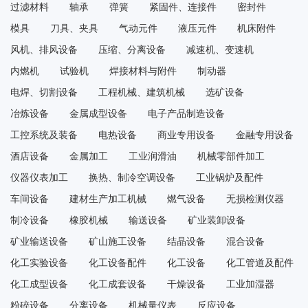
过滤材料
轴承
弹簧
紧固件、连接件
密封件
模具
刀具、夹具
气动元件
液压元件
机床附件
风机、排风设备
压缩、分离设备
减速机、变速机
内燃机
试验机
焊接材料与附件
制动器
电焊、切割设备
工程机械、建筑机械
选矿设备
冶炼设备
金属成型设备
电子产品制造设备
工控系统及装备
电热设备
商业专用设备
金融专用设备
酒店设备
金属加工
工业润滑油
机械零部件加工
仪器仪表加工
换热、制冷空调设备
工业锅炉及配件
车间设备
建材生产加工机械
燃气设备
无损检测仪器
制冷设备
橡胶机械
输送设备
矿业装卸设备
矿业输送设备
矿山施工设备
结晶设备
混合设备
化工实验设备
化工设备配件
化工设备
化工管道及配件
化工成型设备
化工成套设备
干燥设备
工业加湿器
粉碎设备
分离设备
机械量仪表
反应设备