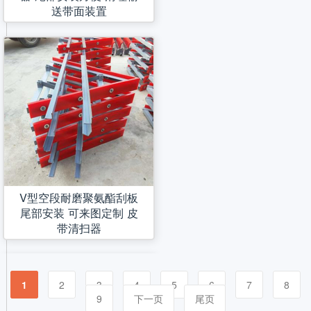
送带面装置
V型空段耐磨聚氨酯刮板
尾部安装 可来图定制 皮
带清扫器
1
2
3
4
5
6
7
8
9
下一页
尾页