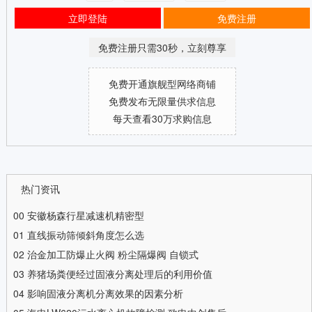
立即登陆
免费注册
免费注册只需30秒，立刻尊享
免费开通旗舰型网络商铺
免费发布无限量供求信息
每天查看30万求购信息
热门资讯
00
安徽杨森行星减速机精密型
01
直线振动筛倾斜角度怎么选
02
治金加工防爆止火阀 粉尘隔爆阀 自锁式
03
养猪场粪便经过固液分离处理后的利用价值
04
影响固液分离机分离效果的因素分析