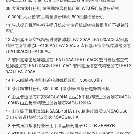
08
大豆粉末打粉机-黄豆颗粒磨粉机厂家-WFJ系列超微粉碎机
10
300目大豆粉/黄豆粉超微粉碎机-500目超细磨粉机
11
斗式提升机塑料料斗提升机皮带输送机碳钢链板提升机不锈钢转
弯机
12
宏日嘉压缩空气精密过滤器滤芯LFA120AA LFA120ACS 宏日嘉
精密过滤器滤芯LFA130AA LFA130ACS 宏日嘉压缩空气过滤器滤芯
LFA130ACS LFA130AO
13
宏日嘉精密过滤器滤芯LFA110AA LFA110ACS 宏日嘉压缩空气
过滤器滤芯LFA110ACS LFA110AO 宏日嘉压缩空气精密滤芯LFA12
0AO LFA120AA
14
粉末细腻-多功能抹茶粉超微粉碎机（300-500目）
15
茶叶粉末打粉机-300-500目绿茶粉/抹茶粉超微粉碎机
16
山立管道滤芯厂家SAGL-80HA 山立冷干机精密过滤器滤芯SAGL-
100HC 山立反牙精密过滤器滤芯SAGL-120HA
17
山立吸干机配套滤芯SAGL-40HA 山立精密过滤器滤芯SAGL-50H
C 山立管道精密过滤器滤芯SAGL-60HA
18
干式压力爪泵行业应用｜食品医药电子 C-DLR ZEPHYR
19
ATS高效过滤器滤芯1650EP 1650EM 1650EH 1650EC 1650EX