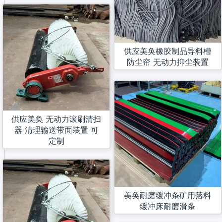
供应美奂橡胶制品导料槽
防尘帘 无动力抑尘装置
供应美奂 无动力滚刷清扫
器 清理输送带面装置 可
定制
美奂耐磨缓冲条矿用落料
缓冲床耐磨滑条