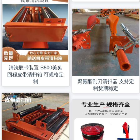
清洗胶带装置 B800美奂
回程皮带清扫箱 可规格定
制
聚氨酯刮刀清扫器 支持定
制货期稳定