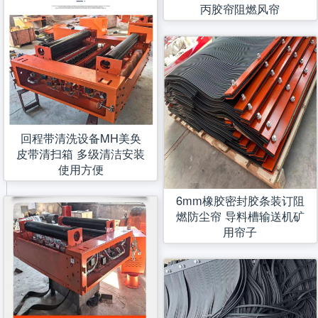
丙胶帘阻燃风帘
回程带清洗设备MH美奂
皮带清扫箱 多级清洁安装
使用方便
6mm橡胶密封胶条装订阻
燃防尘帘 导料槽输送机矿
用帘子