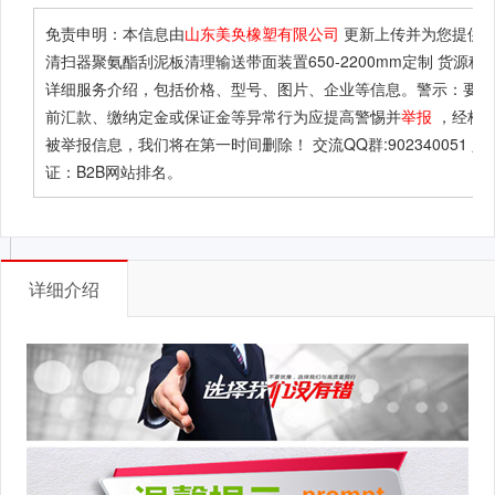
免责申明：本信息由
山东美奂橡塑有限公司
更新上传并为您提供
“
清扫器聚氨酯刮泥板清理输送带面装置650-2200mm定制 货源稳定
详细服务介绍，包括价格、型号、图片、企业等信息。警示：要求
前汇款、缴纳定金或保证金等异常行为应提高警惕并
举报
，经核
被举报信息，我们将在第一时间删除！ 交流QQ群:902340051 入
证：B2B网站排名。
详细介绍