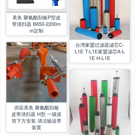
美奂 聚氨酯刮板P型皮
带清扫器 B650-2200m
m定制
台湾家盟过滤器滤芯C-
L1E T-L1E家盟滤芯A-L
1E H-L1E
供应美奂 聚氨酯刮板
皮带清扫器 H型 一级滚
筒下方安装 清洁输送带
装置