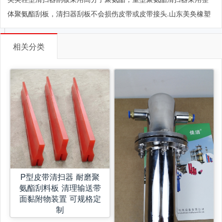
体聚氨酯刮板，清扫器刮板不会损伤皮带或皮带接头
.山东美奂橡塑
相关分类
P型皮带清扫器 耐磨聚
氨酯刮料板 清理输送带
面黏附物装置 可规格定
制