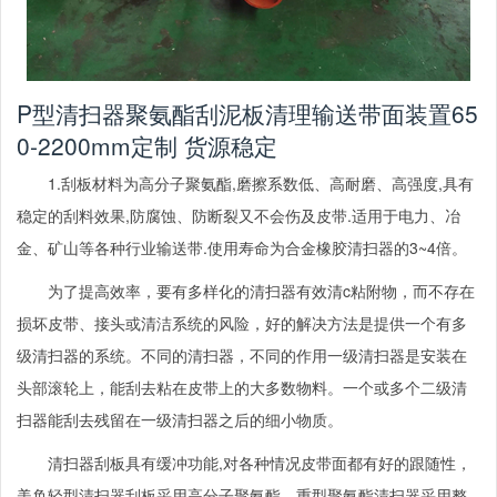
P型清扫器聚氨酯刮泥板清理输送带面装置65
0-2200mm定制 货源稳定
1.
刮板材料为高分子聚氨酯
,
磨擦系数低、高耐磨、高强度
,
具有
稳定的刮料效果
,
防腐蚀、防断裂又不会伤及皮带
.
适用于电力、冶
金、矿山等各种行业输送带
.
使用寿命为合金橡胶清扫器的
3~4
倍。
为了提高效率，要有多样化的清扫器有效清
c
粘附物，而不存在
损坏皮带、接头或清洁系统的风险，好的解决方法是提供一个有多
级清扫器的系统。不同的清扫器，不同的作用一级清扫器是安装在
头部滚轮上，能刮去粘在皮带上的大多数物料。一个或多个二级清
扫器能刮去残留在一级清扫器之后的细小物质。
清扫器
刮板具有缓冲功能
,
对各种情况皮带面都有好的跟随性，
美奂
轻型清扫器刮板采用高分子聚氨酯，重型聚氨酯清扫器采用整