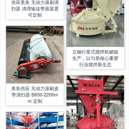
供应美奂 无动力滚刷清
扫器 清理输送带面装置
可定制
立轴行星式搅拌机赋能
生产，以匀质核心重塑
行业搅拌新生态
美奂供应 无动力滚刷皮
带清扫器 B650-2200m
m 定制