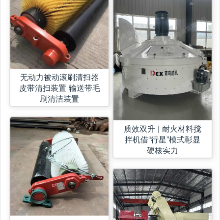
无动力被动滚刷清扫器
皮带清扫装置 输送带毛
刷清洁装置
质效双升 | 耐火材料搅
拌机借“行星”模式彰显
硬核实力