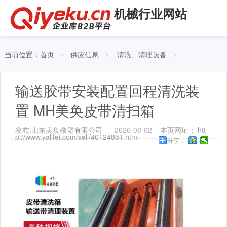
机械行业网站
当前位置：
首页
供应信息
清洗、清理设备
>
>
>
输送胶带安装配置回程清洗装
置 MH美奂皮带清扫箱
发布:山东美奂橡塑有限公司
2026-08-02
本页网址： htt
p://www.yalifei.com/sell/46124851.html
分享：