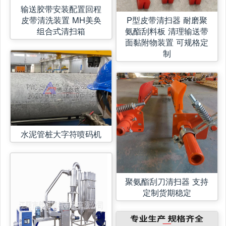
输送胶带安装配置回程
皮带清洗装置 MH美奂
P型皮带清扫器 耐磨聚
组合式清扫箱
氨酯刮料板 清理输送带
面黏附物装置 可规格定
制
水泥管桩大字符喷码机
聚氨酯刮刀清扫器 支持
定制货期稳定