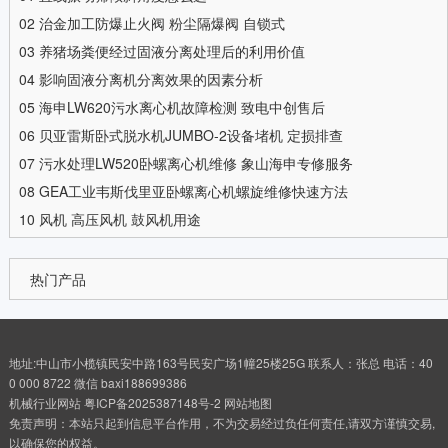
02
治金加工防爆止火阀 粉尘隔爆阀 自锁式
03
养猪场粪便经过固液分离处理后的利用价值
04
影响固液分离机分离效果的因素分析
05
海申LW620污水离心机故障检测 致电中创售后
06
贝亚雷斯卧式脱水机JUMBO-2设备堵机 定损排查
07
污水处理LW520卧螺离心机维修 象山海申专修服务
08
GEA工业韦斯伐里亚卧螺离心机螺旋维修快速方法
10
风机 高压风机 鼓风机用途
热门产品
地址:中山市小榄镇民安中路163号民安广场1幢25楼25G 联系人：张总 电话：40
0 000 8722 微信 baxi188699386
机械行业网站
粤ICP备2025387148号-2
网站地图
免责声明：本站只起到信息平台作用，不为交易经过负任何责任,请双方谨慎交易,
以确保您的权益。