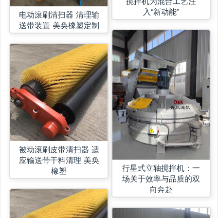
搅拌机为混合工艺注
入“新动能”
电动滚刷清扫器 清理输
送带装置 美奂橡塑定制
被动滚刷皮带清扫器 适
应输送带干料清理 美奂
行星式立轴搅拌机：一
橡塑
场关于效率与品质的双
向奔赴