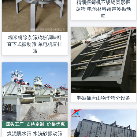
精细振筛机不锈钢圆形振
荡筛 电池材料超声波振动
筛
糯米粉除杂筛鸡粉调味料
直下式振动筛 单电机直排
筛
电磁筛唐山物华筛分设备
煤泥脱水筛 水洗砂振动筛