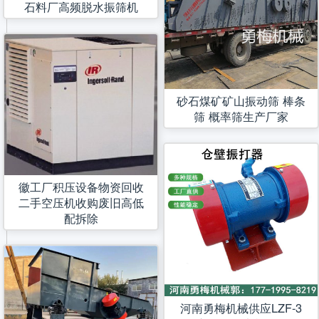
石料厂高频脱水振筛机
砂石煤矿矿山振动筛 棒条
筛 概率筛生产厂家
徽工厂积压设备物资回收
二手空压机收购废旧高低
配拆除
河南勇梅机械供应LZF-3