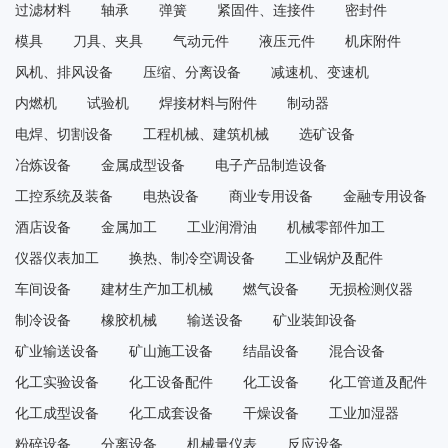
过滤材料
轴承
弹簧
紧固件、连接件
密封件
模具
刀具、夹具
气动元件
液压元件
机床附件
风机、排风设备
压缩、分离设备
减速机、变速机
内燃机
试验机
焊接材料与附件
制动器
电焊、切割设备
工程机械、建筑机械
选矿设备
冶炼设备
金属成型设备
电子产品制造设备
工控系统及装备
电热设备
商业专用设备
金融专用设备
酒店设备
金属加工
工业润滑油
机械零部件加工
仪器仪表加工
换热、制冷空调设备
工业锅炉及配件
车间设备
建材生产加工机械
燃气设备
无损检测仪器
制冷设备
橡胶机械
输送设备
矿业装卸设备
矿业输送设备
矿山施工设备
结晶设备
混合设备
化工实验设备
化工设备配件
化工设备
化工管道及配件
化工成型设备
化工成套设备
干燥设备
工业加湿器
粉碎设备
分离设备
机械量仪表
反应设备