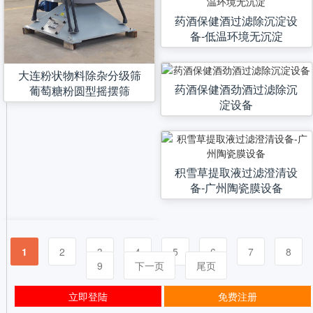
药酒保健酒过滤除沉淀设
备-低温环境无沉淀
大连粉状物料除杂分级筛
药酒保健酒劲酒过滤除沉
葡萄糖粉圆型摇摆筛
淀设备
积雪草提取液过滤澄清设
备-广州陶瓷膜设备
1
2
3
4
5
6
7
8
9
下一页
尾页
立即登陆
免费注册