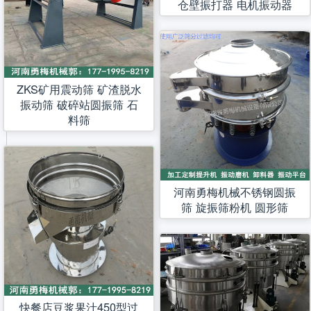
仓壁振打器 电机振动器
ZKS矿用震动筛 矿渣脱水
振动筛 破碎站圆振筛 石
料筛
河南勇梅机械不锈钢圆振
筛 旋振筛粉机 圆形筛
快餐店豆浆果汁450型过