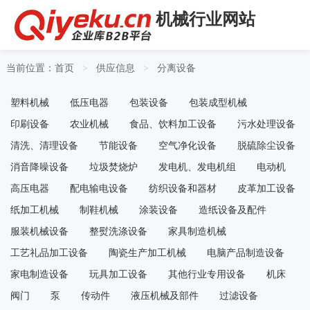
机械行业网站
当前位置：
首页
供应信息
分离设备
>
>
塑料机械
低压电器
包装设备
包装成型机械
印刷设备
农业机械
食品、饮料加工设备
污水处理设备
清洗、清理设备
节能设备
空气净化设备
脱硫除尘设备
消音降噪设备
垃圾焚烧炉
发电机、发电机组
电动机
高压电器
配电输电设备
纺织设备和器材
皮革加工设备
纸加工机械
制鞋机械
涂装设备
造纸设备及配件
服装机械设备
整熨洗涤设备
家具制造机械
工艺礼品加工设备
陶瓷生产加工机械
电脑产品制造设备
家电制造设备
玩具加工设备
其他行业专用设备
机床
阀门
泵
传动件
液压机械及部件
过滤设备