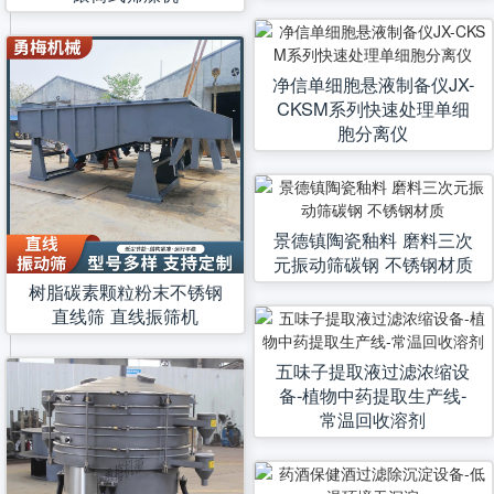
净信单细胞悬液制备仪JX-
CKSM系列快速处理单细
胞分离仪
景德镇陶瓷釉料 磨料三次
元振动筛碳钢 不锈钢材质
树脂碳素颗粒粉末不锈钢
直线筛 直线振筛机
五味子提取液过滤浓缩设
备-植物中药提取生产线-
常温回收溶剂