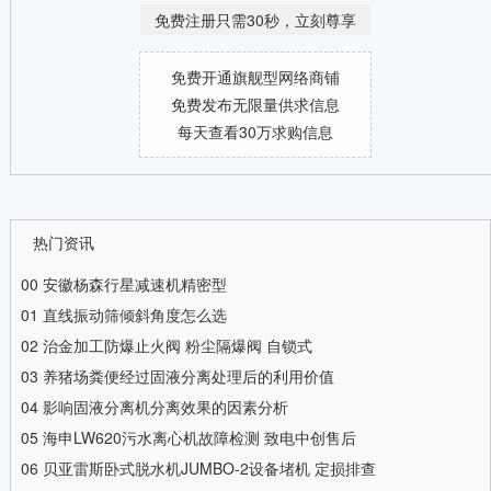
免费注册只需30秒，立刻尊享
免费开通旗舰型网络商铺
免费发布无限量供求信息
每天查看30万求购信息
热门资讯
00
安徽杨森行星减速机精密型
01
直线振动筛倾斜角度怎么选
02
治金加工防爆止火阀 粉尘隔爆阀 自锁式
03
养猪场粪便经过固液分离处理后的利用价值
04
影响固液分离机分离效果的因素分析
05
海申LW620污水离心机故障检测 致电中创售后
06
贝亚雷斯卧式脱水机JUMBO-2设备堵机 定损排查