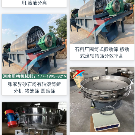
用.液液分离
石料厂圆筒式振动筛 移动
式滚轴筛筛分效率高
张家界砂石粉有轴滚筒筛
分机 猪笼筛 圆滚筛