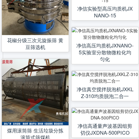
净信实验型高压均质机JX
NANO-15
花椒分级三次元旋振筛 黄
净信高压均质机JXNANO-
豆筛选机
5实验室分散物微粒化均
匀化
净信真空搅拌脱泡机JXKL
Z-310均质脱泡二合一
净信高通量声波基因组剪
煤用滚筒筛 生活垃圾分拣
切仪JXDNA-500PICO
滚筒式筛煤机