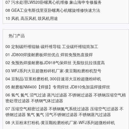
07
污水处理LW520卧螺离心机维修 象山海申专修服务
08
GEA工业韦斯伐里亚卧螺离心机螺旋维修快速方法
10
风机 高压风机 鼓风机用途
热门产品
00
定制碳纤维辊轴 碳纤维导辊 工业碳纤维辊筒加工
01
JD800焊接耐磨板焊丝优点 焊前免预热直接焊
02
免预热焊接耐磨板JD918气保焊丝 无裂纹抗拉强度高
03
WFJ系列大豆超微粉碎机厂家-黄豆颗粒磨粉机型号
04
豆制品/豆浆粉磨粉机 300目速溶大豆粉超微粉碎机
05
耐磨板NM400【焊接】专用焊丝 JD810免加温焊接焊丝
06
氢气 氮气 沼气过滤 蒸汽过滤器 不锈钢过滤器 不锈钢压缩空气精
密处理过滤器 不锈钢气体过滤器
07
压缩空气精密过滤器 不锈钢氮气系统过滤器 压缩空气过滤器 不
锈钢过滤器 氢气 氮气 沼气不锈钢过滤器 不锈钢蒸汽过滤器
08
大豆粉末打粉机-黄豆颗粒磨粉机厂家-WFJ系列超微粉碎机