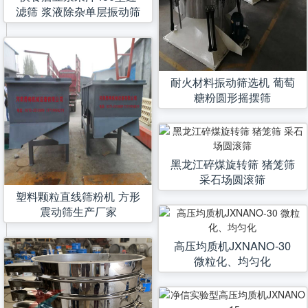
滤筛 浆液除杂单层振动筛
耐火材料振动筛选机 葡萄
糖粉圆形摇摆筛
黑龙江碎煤旋转筛 猪笼筛
采石场圆滚筛
塑料颗粒直线筛粉机 方形
震动筛生产厂家
高压均质机JXNANO-30
微粒化、均匀化