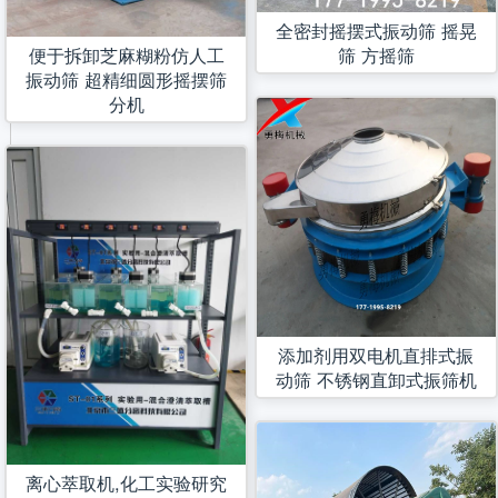
全密封摇摆式振动筛 摇晃
便于拆卸芝麻糊粉仿人工
筛 方摇筛
振动筛 超精细圆形摇摆筛
分机
添加剂用双电机直排式振
动筛 不锈钢直卸式振筛机
离心萃取机,化工实验研究