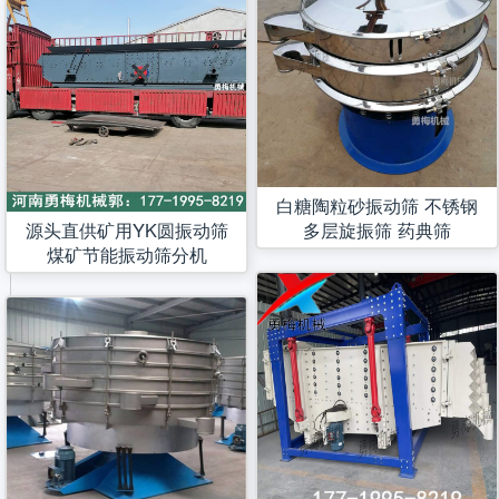
白糖陶粒砂振动筛 不锈钢
源头直供矿用YK圆振动筛
多层旋振筛 药典筛
煤矿节能振动筛分机