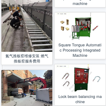
machine
Square Tongue Automati
c Processing Integrated
Machine
氮气推板窑维修安装 燃气
推板窑服务费用
Lock beam balancing ma
chine