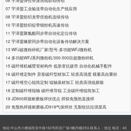
06
宇泽盟弹性带滚筒线联动传动
07
宇泽盟工业输送带自动化生产线应用
08
宇泽盟纺织龙带倍捻机连续传动
10
宇泽盟纺织锭带细纱机高速传动
11
宇泽盟聚氨酯同步带自动化定位传动
12
宇泽盟橡胶同步带自动化设备传动解决方案
13
WFJ超微粉碎机厂家/型号-多功能WFJ微粉机
14
多功能WFJ系列微粉机/300-500目超微粉碎机
15
碳纤维机械臂管材构件 低形变抗疲劳 自动化机械手配件
16
碳纤维定制件 异形碳纤型材加工 轻质高强度 模量高自重轻
17
碳纤维空心辊筒定制 辊轴基材加工 轻质高强低膨胀
18
定制碳纤维辊轴 碳纤维导辊 工业碳纤维辊筒加工
19
JD800焊接耐磨板焊丝优点 焊前免预热直接焊
20
免预热焊接耐磨板JD918气保焊丝 无裂纹抗拉强度高
地址:中山市小榄镇民安中路163号民安广场1幢25楼25G 联系人：张总 电话：40