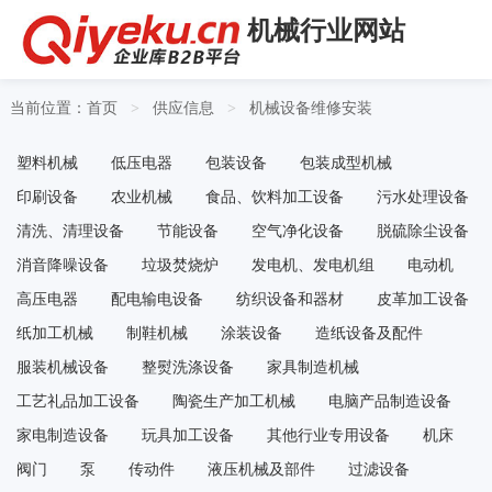
机械行业网站
当前位置：
首页
供应信息
机械设备维修安装
>
>
塑料机械
低压电器
包装设备
包装成型机械
印刷设备
农业机械
食品、饮料加工设备
污水处理设备
清洗、清理设备
节能设备
空气净化设备
脱硫除尘设备
消音降噪设备
垃圾焚烧炉
发电机、发电机组
电动机
高压电器
配电输电设备
纺织设备和器材
皮革加工设备
纸加工机械
制鞋机械
涂装设备
造纸设备及配件
服装机械设备
整熨洗涤设备
家具制造机械
工艺礼品加工设备
陶瓷生产加工机械
电脑产品制造设备
家电制造设备
玩具加工设备
其他行业专用设备
机床
阀门
泵
传动件
液压机械及部件
过滤设备