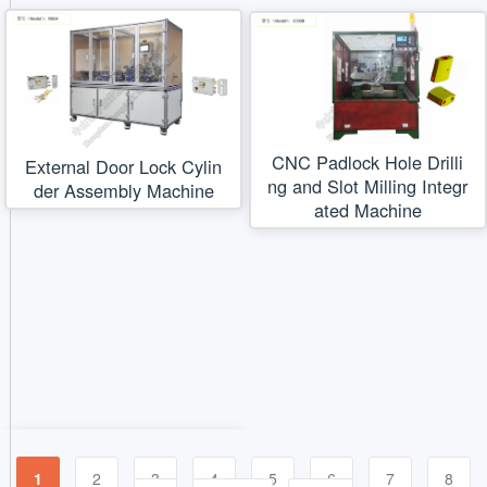
CNC Padlock Hole Drilli
External Door Lock Cylin
ng and Slot Milling Integr
der Assembly Machine
ated Machine
1
2
3
4
5
6
7
8