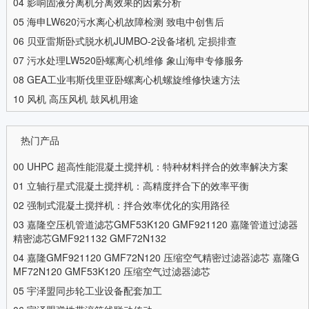
04
影响固液分离机分离效果的因素分析
05
海申LW620污水离心机故障检测 致电中创售后
06
贝亚雷斯卧式脱水机JUMBO-2设备堵机 定损排查
07
污水处理LW520卧螺离心机维修 象山海申专修服务
08
GEA工业韦斯伐里亚卧螺离心机螺旋维修快速方法
10
风机 高压风机 鼓风机用途
热门产品
00
UHPC 超高性能混凝土搅拌机：特种材料拌合的效率解决方案
01
立轴行星式混凝土搅拌机：高精度拌合下的效率平衡
02
强制式混凝土搅拌机：拌合效率优化的实用路径
03
嘉隆空压机管道滤芯GMF53K120 GMF921120 嘉隆管道过滤器
精密滤芯GMF921132 GMF72N132
04
嘉隆GMF921120 GMF72N120 压缩空气精密过滤器滤芯 嘉隆G
MF72N120 GMF53K120 压缩空气过滤器滤芯
05
宇泽盟同步轮工业设备配套加工