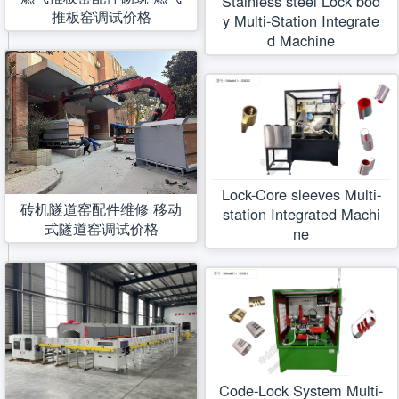
Stainless steel Lock bod
推板窑调试价格
y Multi-Station Integrate
d Machine
Lock-Core sleeves Multi-
砖机隧道窑配件维修 移动
station Integrated Machi
式隧道窑调试价格
ne
Code-Lock System Multi-