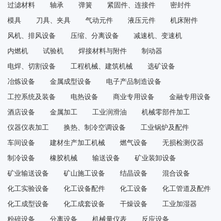
过滤材料
轴承
弹簧
紧固件、连接件
密封件
模具
刀具、夹具
气动元件
液压元件
机床附件
风机、排风设备
压缩、分离设备
减速机、变速机
内燃机
试验机
焊接材料与附件
制动器
电焊、切割设备
工程机械、建筑机械
选矿设备
冶炼设备
金属成型设备
电子产品制造设备
工控系统及装备
电热设备
商业专用设备
金融专用设备
酒店设备
金属加工
工业润滑油
机械零部件加工
仪器仪表加工
换热、制冷空调设备
工业锅炉及配件
车间设备
建材生产加工机械
燃气设备
无损检测仪器
制冷设备
橡胶机械
输送设备
矿业装卸设备
矿业输送设备
矿山施工设备
结晶设备
混合设备
化工实验设备
化工设备配件
化工设备
化工管道及配件
化工成型设备
化工成套设备
干燥设备
工业加湿器
粉碎设备
分离设备
机械量仪表
反应设备