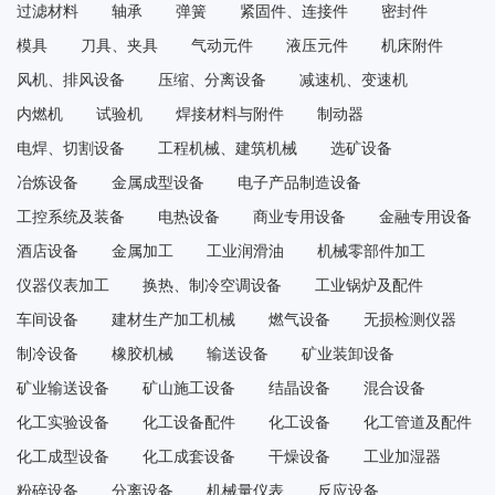
过滤材料
轴承
弹簧
紧固件、连接件
密封件
模具
刀具、夹具
气动元件
液压元件
机床附件
风机、排风设备
压缩、分离设备
减速机、变速机
内燃机
试验机
焊接材料与附件
制动器
电焊、切割设备
工程机械、建筑机械
选矿设备
冶炼设备
金属成型设备
电子产品制造设备
工控系统及装备
电热设备
商业专用设备
金融专用设备
酒店设备
金属加工
工业润滑油
机械零部件加工
仪器仪表加工
换热、制冷空调设备
工业锅炉及配件
车间设备
建材生产加工机械
燃气设备
无损检测仪器
制冷设备
橡胶机械
输送设备
矿业装卸设备
矿业输送设备
矿山施工设备
结晶设备
混合设备
化工实验设备
化工设备配件
化工设备
化工管道及配件
化工成型设备
化工成套设备
干燥设备
工业加湿器
粉碎设备
分离设备
机械量仪表
反应设备