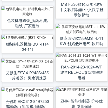
MST-L-30软起动器 创拓
中文软启动器 中文汉字显
示软起动
包装机电磁铁_贴标机电
磁铁-厂家定制
供应西安软起动MST-L-11
KW 创拓低压电气 软启动
8路继电器模组(BST-RT4
24-11)
RAN-2014-23-1024-WT
波兰RELPOL微型功率继
艾默生FSY-41X/42S/43S
电器
（冷凝器）风扇调速器
ZNK-I智能控制器 价格优
丹佛斯EKC312-84B7250
惠 质量保证
驱动器（膨胀阀控制器）