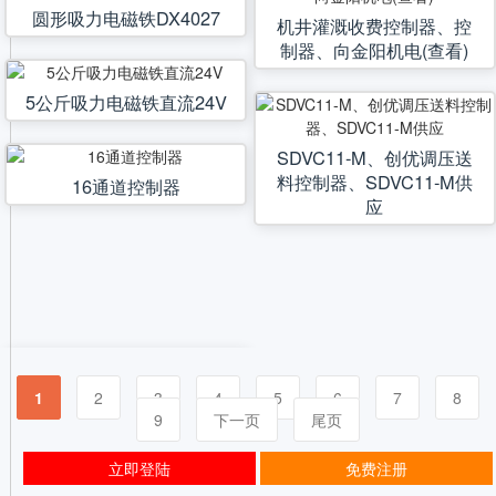
圆形吸力电磁铁DX4027
机井灌溉收费控制器、控
制器、向金阳机电(查看)
5公斤吸力电磁铁直流24V
SDVC11-M、创优调压送
料控制器、SDVC11-M供
16通道控制器
应
1
2
3
4
5
6
7
8
9
下一页
尾页
立即登陆
免费注册