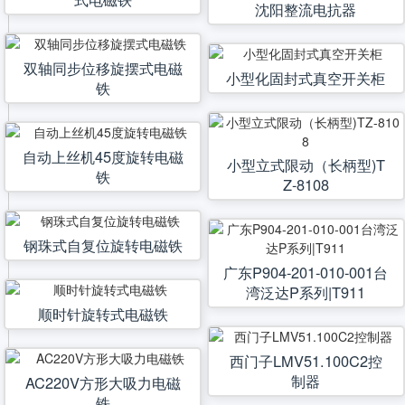
沈阳整流电抗器
双轴同步位移旋摆式电磁
小型化固封式真空开关柜
铁
自动上丝机45度旋转电磁
小型立式限动（长柄型)T
铁
Z-8108
钢珠式自复位旋转电磁铁
广东P904-201-010-001台
湾泛达P系列|T911
顺时针旋转式电磁铁
西门子LMV51.100C2控
制器
AC220V方形大吸力电磁
铁