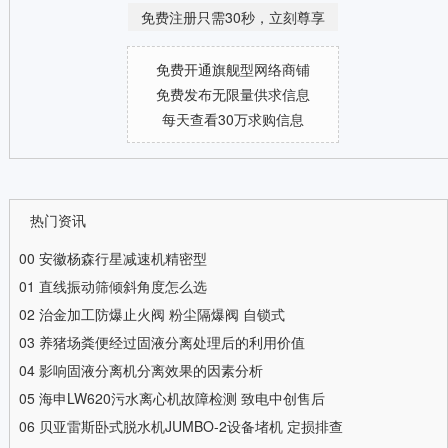
免费注册只需30秒，立刻尊享
免费开通旗舰型网络商铺
免费发布无限量供求信息
每天查看30万求购信息
热门资讯
00
安徽杨森行星减速机精密型
01
直线振动筛倾斜角度怎么选
02
治金加工防爆止火阀 粉尘隔爆阀 自锁式
03
养猪场粪便经过固液分离处理后的利用价值
04
影响固液分离机分离效果的因素分析
05
海申LW620污水离心机故障检测 致电中创售后
06
贝亚雷斯卧式脱水机JUMBO-2设备堵机 定损排查