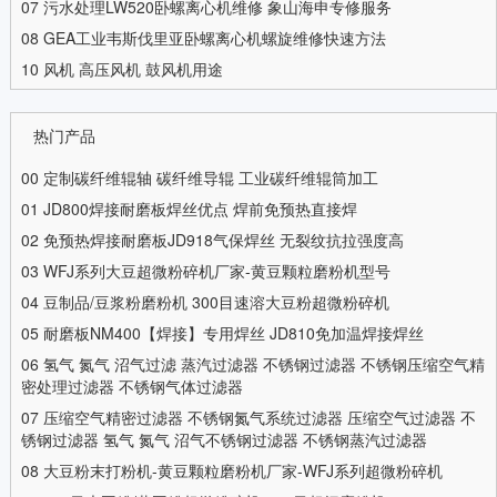
07
污水处理LW520卧螺离心机维修 象山海申专修服务
08
GEA工业韦斯伐里亚卧螺离心机螺旋维修快速方法
10
风机 高压风机 鼓风机用途
热门产品
00
定制碳纤维辊轴 碳纤维导辊 工业碳纤维辊筒加工
01
JD800焊接耐磨板焊丝优点 焊前免预热直接焊
02
免预热焊接耐磨板JD918气保焊丝 无裂纹抗拉强度高
03
WFJ系列大豆超微粉碎机厂家-黄豆颗粒磨粉机型号
04
豆制品/豆浆粉磨粉机 300目速溶大豆粉超微粉碎机
05
耐磨板NM400【焊接】专用焊丝 JD810免加温焊接焊丝
06
氢气 氮气 沼气过滤 蒸汽过滤器 不锈钢过滤器 不锈钢压缩空气精
密处理过滤器 不锈钢气体过滤器
07
压缩空气精密过滤器 不锈钢氮气系统过滤器 压缩空气过滤器 不
锈钢过滤器 氢气 氮气 沼气不锈钢过滤器 不锈钢蒸汽过滤器
08
大豆粉末打粉机-黄豆颗粒磨粉机厂家-WFJ系列超微粉碎机