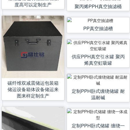
度高可以定制生产
聚丙烯PPH真空抽滤桶
PP真空抽滤槽
供应PPH真空引水罐 聚丙
烯真空虹吸罐
碳纤维双减震储运包装箱
储运设备箱体设备储运来
定制PPH卧式缠绕储罐 耐
图来样定制生产
温耐碱
定制PPH卧式储罐 缠绕一