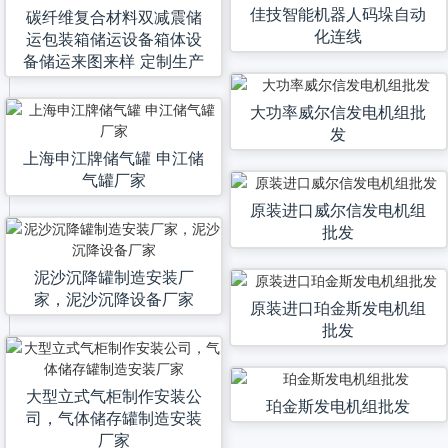
佳技智能机器人码垛自动
碳纤维复合材料双减震储
化连线
运包装箱储运设备箱体设
备储运来图来样 定制生产
大功率威尔信发电机组批
发
上海申江牌储气罐 申江储
气罐厂家
原装进口威尔信发电机组
批发
泥沙沉降罐制造安装厂
家，泥沙沉降设备厂家
原装进口珀金斯发电机组
批发
大型立式气柜制作安装公
珀金斯发电机组批发
司，气体储存罐制造安装
厂家