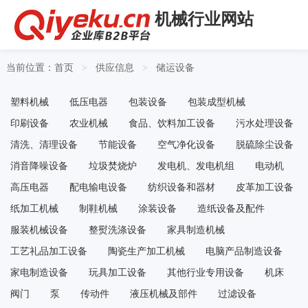
机械行业网站
当前位置：
首页
供应信息
储运设备
>
>
塑料机械
低压电器
包装设备
包装成型机械
印刷设备
农业机械
食品、饮料加工设备
污水处理设备
清洗、清理设备
节能设备
空气净化设备
脱硫除尘设备
消音降噪设备
垃圾焚烧炉
发电机、发电机组
电动机
高压电器
配电输电设备
纺织设备和器材
皮革加工设备
纸加工机械
制鞋机械
涂装设备
造纸设备及配件
服装机械设备
整熨洗涤设备
家具制造机械
工艺礼品加工设备
陶瓷生产加工机械
电脑产品制造设备
家电制造设备
玩具加工设备
其他行业专用设备
机床
阀门
泵
传动件
液压机械及部件
过滤设备