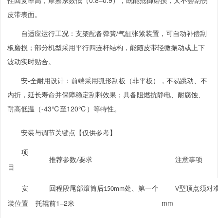
皮带表面。
自适应运行工况：支架配备弹簧
/
气缸张紧装置，可自动补偿刮
板磨损；部分机型采用平行四连杆结构，能随皮带轻微振动或上下
波动实时贴合。
安
-
全耐用设计：前端采用弧形刮板（非平板），不易跳动、不
内折，延长寿命并保障稳定刮料效果；具备阻燃抗静电、耐腐蚀、
耐高低温（
-43℃
至
120℃
）等特性。
安装与调节关键点
【仅供参考】
项
推荐参数
要求
注意事项
/
目
安
回程段尾部滚筒后
处、第一个
型顶点须对
150mm
V
装位置
托辊前
1–2
米
mm