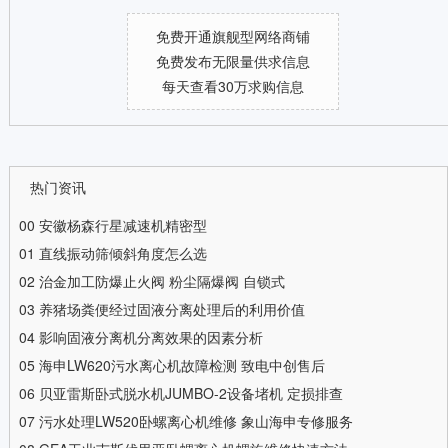
免费开通旗舰型网络商铺
免费发布无限量供求信息
每天查看30万求购信息
热门资讯
00
安徽杨森行星减速机精密型
01
直线振动筛倾斜角度怎么选
02
治金加工防爆止火阀 粉尘隔爆阀 自锁式
03
养猪场粪便经过固液分离处理后的利用价值
04
影响固液分离机分离效果的因素分析
05
海申LW620污水离心机故障检测 致电中创售后
06
贝亚雷斯卧式脱水机JUMBO-2设备堵机 定损排查
07
污水处理LW520卧螺离心机维修 象山海申专修服务