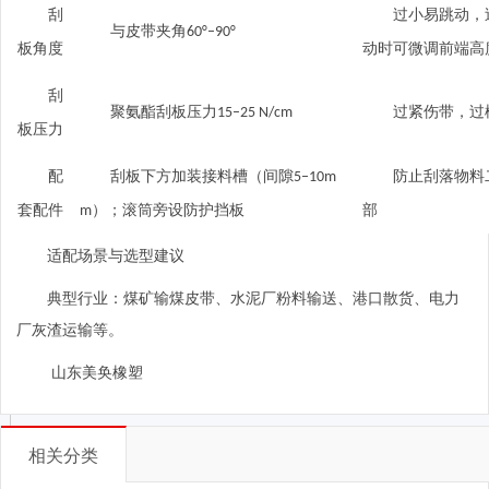
刮
过小易跳动，
与皮带夹角
60°–90°
板角度
动时可微调前端高
刮
聚氨酯刮板压力
过紧伤带，过
15–25 N/cm
板压力
配
刮板下方加装接料槽（间隙
防止刮落物料
5–10m
套配件
）；滚筒旁设防护挡板
部
m
适配场景与选型建议
典型行业：煤矿输煤皮带、水泥厂粉料输送、港口散货、电力
厂灰渣运输等。
山东美奂橡塑
相关分类