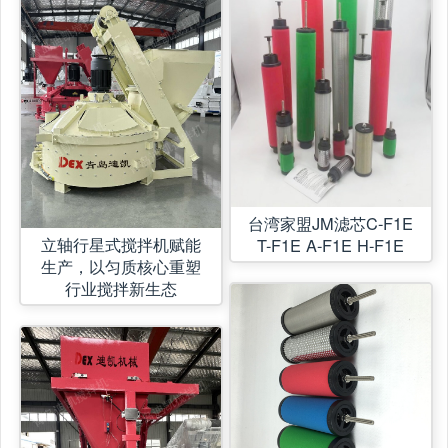
台湾家盟JM滤芯C-F1E
立轴行星式搅拌机赋能
T-F1E A-F1E H-F1E
生产，以匀质核心重塑
行业搅拌新生态