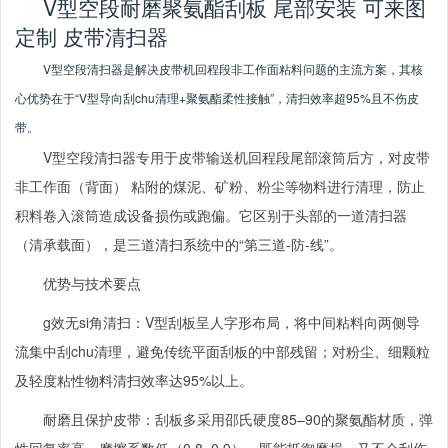
V型空段耐磨聚氨酯刮板 尾部安装 可来图
定制 皮带清扫器
V
型空段清扫器是解决皮带机回程段非工作面粘料问题的主流方案，其核
心优势在于
“V
型导向刮
chu
清理
+
聚氨酯柔性接触
”
，清扫效率超
95%
且不伤皮
带。
V
型空段清扫器专用于皮带输送机
回程段尾部滚筒后方，对皮带
非工作面（背面）
粘附的煤泥、矿粉、粉尘等物料进行清理，防止
积料卷入滚筒造成设备损伤或跑偏。它区别于头部的一道清扫器
（清承载面），是三道清扫系统中的
“
第三道
-
防
-
线
”
。
优势与技术要点
g
效无
si
角清扫：
V
型刮板呈人字形布局，将中间粘料向两侧导
流集中刮
chu
清理
，避免传统平面刮板的中部残留；对粉尘、细颗粒
及轻度粘性物料清扫效率达
95%
以上。
耐磨且保护皮带：刮板多采用邵氏硬度
85–90
的聚氨酯材质，弹
性回复率高，摩擦系数低（
0.8–0.9
），既能抵御磨损，又不会刮伤