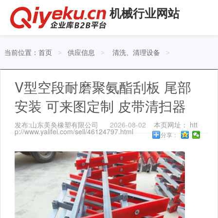
机械行业网站
当前位置：
首页
供应信息
清洗、清理设备
>
>
>
V型空段耐磨聚氨酯刮板 尾部
安装 可来图定制 皮带清扫器
发布:山东美奂橡塑有限公司
2026-08-02
本页网址： htt
p://www.yalifei.com/sell/46124797.html
分享：