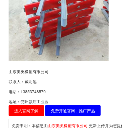
山东美奂橡塑有限公司
联系人：臧明池
电话：13853748570
地址：兖州颜店工业园
进入官网了解
免费开通官网，推广产品
免责申明：本信息由
山东美奂橡塑有限公司
更新上传并为您提供
“