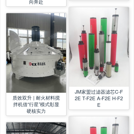
向奔赴
JM家盟过滤器滤芯C-F
质效双升 | 耐火材料搅
2E T-F2E A-F2E H-F2
拌机借“行星”模式彰显
E
硬核实力