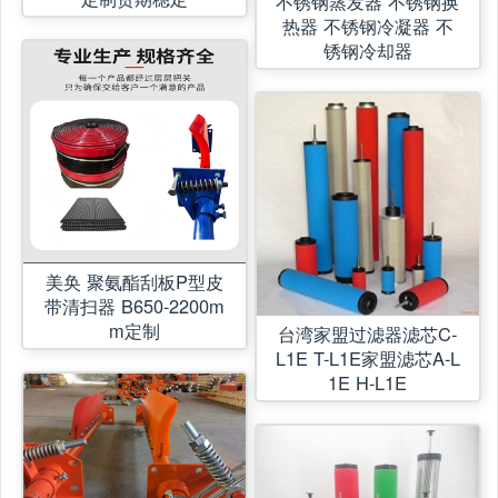
不锈钢蒸发器 不锈钢换
热器 不锈钢冷凝器 不
锈钢冷却器
美奂 聚氨酯刮板P型皮
带清扫器 B650-2200m
m定制
台湾家盟过滤器滤芯C-
L1E T-L1E家盟滤芯A-L
1E H-L1E