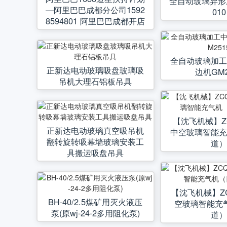
全自动玻璃异形
—阿里巴巴成都分公司1592
010
8594801 阿里巴巴成都开店
全自动玻璃加
正新达电动玻璃吸盘玻璃吸
边机GM2
吊机大理石铝板吊具
【沈飞机械】ZC
正新达电动玻璃真空吸吊机
中空玻璃智能
翻转旋转吸幕墙玻璃安装工
道
具搬运吸盘吊具
【沈飞机械】ZC
BH-40/2.5煤矿用灭火液压
空玻璃智能充
泵(原wj-24-2多用阻化泵)
道