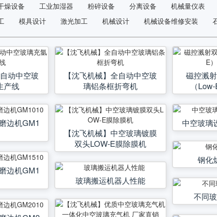
干燥设备
工业加湿器
粉碎设备
分离设备
机械量仪表
工
模具设计
激光加工
机械设计
机械设备维修安装
全自动中空玻
【沈飞机械】全自动中空玻
磁控溅射
生产线
璃铝条框折弯机
（Low
磨边机GM1
中空玻璃
【沈飞机械】中空玻璃镀膜
双头LOW-E膜除膜机
钢化
磨边机GM1
玻璃搬运机器人性能
不同玻