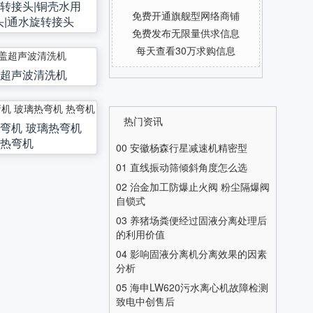
旋转接头|铜壳水用
免费开通旗舰型网络商铺
头|通水旋转接头
免费发布无限量供求信息
每天查看30万求购信息
超声波清洗机
热门资讯
热弯机 玻璃热弯机
热弯机
00
安徽杨森行星减速机精密型
01
直线振动筛倾斜角度怎么选
02
治金加工防爆止火阀 粉尘隔爆阀
自锁式
03
养猪场粪便经过固液分离处理后
的利用价值
04
影响固液分离机分离效果的因素
分析
05
海申LW620污水离心机故障检测
致电中创售后