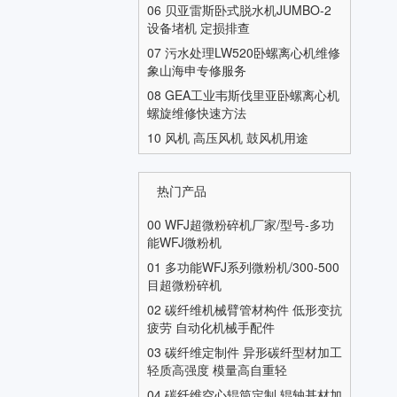
06
贝亚雷斯卧式脱水机JUMBO-2
设备堵机 定损排查
07
污水处理LW520卧螺离心机维修
象山海申专修服务
08
GEA工业韦斯伐里亚卧螺离心机
螺旋维修快速方法
10
风机 高压风机 鼓风机用途
热门产品
00
WFJ超微粉碎机厂家/型号-多功
能WFJ微粉机
01
多功能WFJ系列微粉机/300-500
目超微粉碎机
02
碳纤维机械臂管材构件 低形变抗
疲劳 自动化机械手配件
03
碳纤维定制件 异形碳纤型材加工
轻质高强度 模量高自重轻
04
碳纤维空心辊筒定制 辊轴基材加