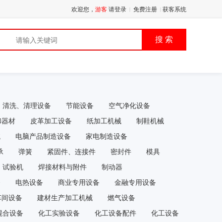
欢迎您，
游客
请登录
免费注册
获客系统
|
|
品
搜 索
清洗、清理设备
节能设备
空气净化设备
和器材
皮革加工设备
纸加工机械
制鞋机械
械
电脑产品制造设备
家电制造设备
承
弹簧
紧固件、连接件
密封件
模具
试验机
焊接材料与附件
制动器
备
电热设备
商业专用设备
金融专用设备
车间设备
建材生产加工机械
燃气设备
混合设备
化工实验设备
化工设备配件
化工设备