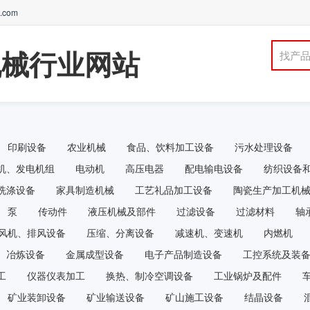
com
机械行业网站
找产
印刷设备
农业机械
食品、饮料加工设备
污水处理设备
机、发电机组
电动机
高压电器
配电输电设备
纺织设备
洗涤设备
家具制造机械
工艺礼品加工设备
陶瓷生产加工机
泵
传动件
液压机械及部件
过滤设备
过滤材料
轴
风机、排风设备
压缩、分离设备
减速机、变速机
内燃机
冶炼设备
金属成型设备
电子产品制造设备
工控系统及装
工
仪器仪表加工
换热、制冷空调设备
工业锅炉及配件
矿业装卸设备
矿业输送设备
矿山施工设备
结晶设备