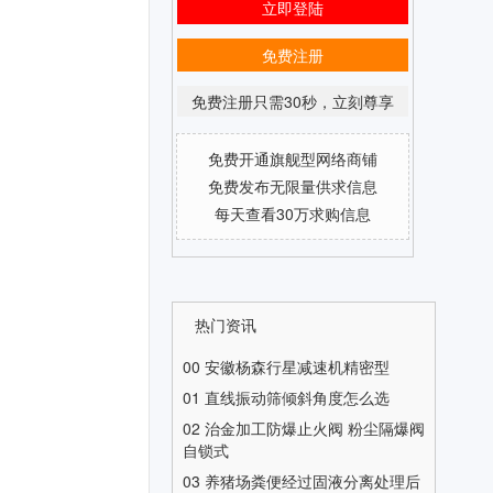
立即登陆
免费注册
免费注册只需30秒，立刻尊享
免费开通旗舰型网络商铺
免费发布无限量供求信息
每天查看30万求购信息
热门资讯
00
安徽杨森行星减速机精密型
01
直线振动筛倾斜角度怎么选
02
治金加工防爆止火阀 粉尘隔爆阀
自锁式
03
养猪场粪便经过固液分离处理后