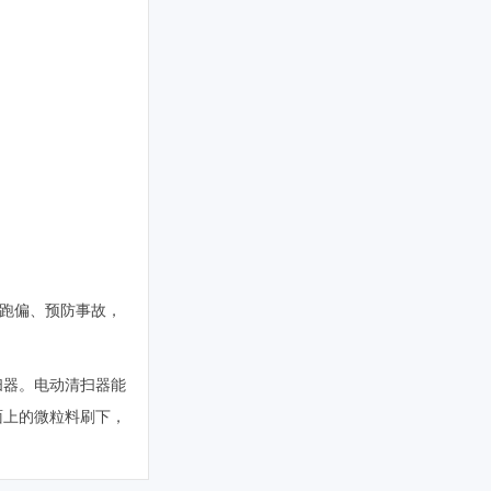
跑偏、预防事故，
扫器。电动清扫器能
面上的微粒料刷下，