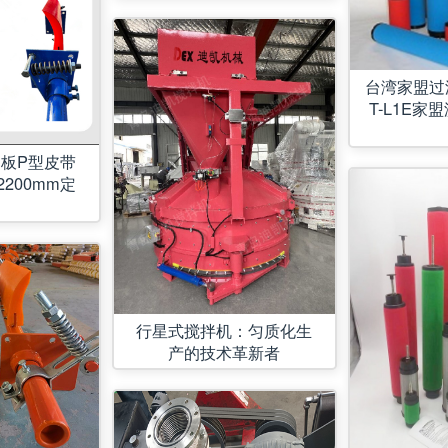
台湾家盟过滤
T-L1E家盟
刮板P型皮带
2200mm定
行星式搅拌机：匀质化生
产的技术革新者