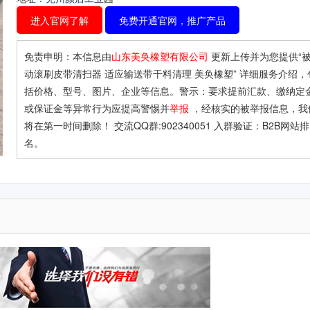
进入官网了解
免费开通官网，推广产品
免责申明：本信息由
山东美奂橡塑有限公司
更新上传并为您提供
“
动滚刷皮带清扫器 适应输送带干料清理 美奂橡塑”
详细服务介绍，
括价格、型号、图片、企业等信息。警示：要求提前汇款、缴纳定
或保证金等异常行为应提高警惕并
举报
，经核实的被举报信息，我
将在第一时间删除！ 交流QQ群:902340051 入群验证：B2B网站排
名。