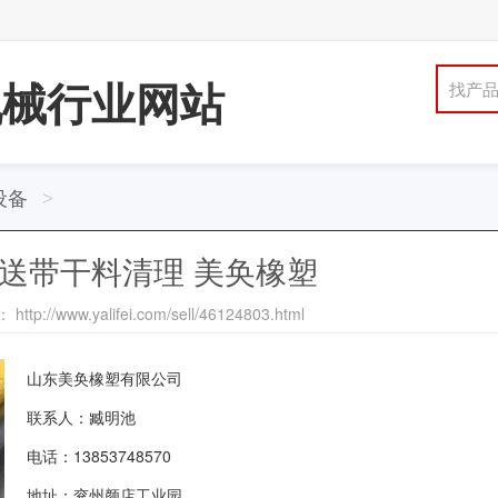
机械行业网站
找产
设备
>
送带干料清理 美奂橡塑
tp://www.yalifei.com/sell/46124803.html
山东美奂橡塑有限公司
联系人：臧明池
电话：13853748570
地址：兖州颜店工业园