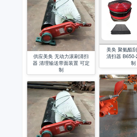
美奂 聚氨酯
供应美奂 无动力滚刷清扫
清扫器 B650-
器 清理输送带面装置 可定
制
制