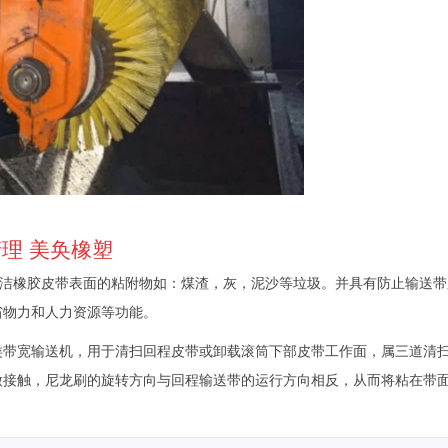
理 美奂橡塑
洁橡胶皮带表面的粘附物如：煤渣，灰，泥沙等垃圾。并具有防止输送带
省物力和人力资源等功能。
类带宽输送机，用于清扫回程皮带或卸载滚筒下部皮带工作面，属三道清
微接触，尼龙刷的旋转方向与回程输送带的运行方向相反，从而将粘在带