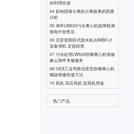
的利用价值
04
影响固液分离机分离效果的因素
分析
05
海申LW620污水离心机故障检测
致电中创售后
06
贝亚雷斯卧式脱水机JUMBO-2
设备堵机 定损排查
07
污水处理LW520卧螺离心机维修
象山海申专修服务
08
GEA工业韦斯伐里亚卧螺离心机
螺旋维修快速方法
10
风机 高压风机 鼓风机用途
热门产品