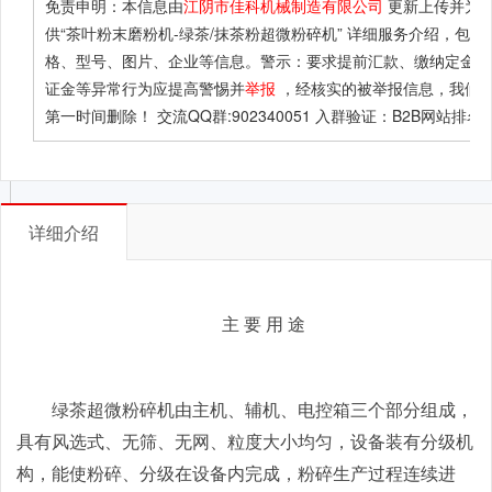
免责申明：本信息由
江阴市佳科机械制造有限公司
更新上传并为
供
“茶叶粉末磨粉机-绿茶/抹茶粉超微粉碎机”
详细服务介绍，包括
格、型号、图片、企业等信息。警示：要求提前汇款、缴纳定金或
证金等异常行为应提高警惕并
举报
，经核实的被举报信息，我们
第一时间删除！ 交流QQ群:902340051 入群验证：B2B网站排名
详细介绍
主 要 用 途
绿茶超微粉碎机由主机、辅机、电控箱三个部分组成，
具有风选式、无筛、无网、粒度大小均匀，设备装有分级机
构，能使粉碎、分级在设备内完成，粉碎生产过程连续进