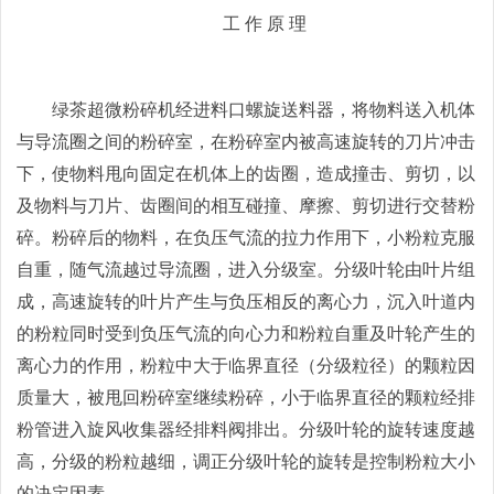
工 作 原 理
绿茶超微粉碎机经进料口螺旋送料器，将物料送入机体
与导流圈之间的粉碎室，在粉碎室内被高速旋转的刀片冲击
下，使物料甩向固定在机体上的齿圈，造成撞击、剪切，以
及物料与刀片、齿圈间的相互碰撞、摩擦、剪切进行交替粉
碎。粉碎后的物料，在负压气流的拉力作用下，小粉粒克服
自重，随气流越过导流圈，进入分级室。分级叶轮由叶片组
成，高速旋转的叶片产生与负压相反的离心力，沉入叶道内
的粉粒同时受到负压气流的向心力和粉粒自重及叶轮产生的
离心力的作用，粉粒中大于临界直径（分级粒径）的颗粒因
质量大，被甩回粉碎室继续粉碎，小于临界直径的颗粒经排
粉管进入旋风收集器经排料阀排出。分级叶轮的旋转速度越
高，分级的粉粒越细，调正分级叶轮的旋转是控制粉粒大小
的决定因素。