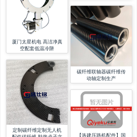
厦门太星机电 高洁净真
空配套低温冷阱
碳纤维联轴器碳纤维传
动轴定制生产
定制碳纤维定制无人机
【洛建压路机配件】国
配件碳纤维 鞋垫桌子文