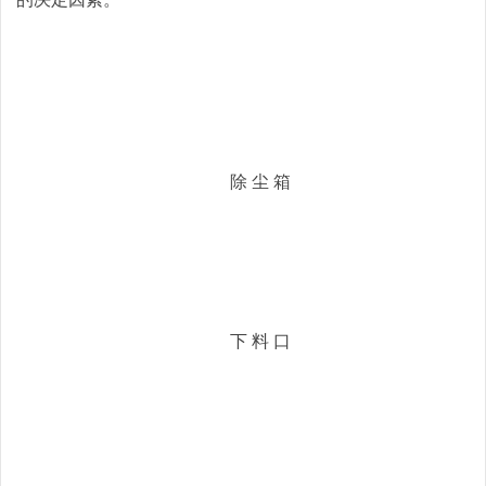
除 尘 箱
下 料 口