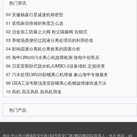
热门资讯
00
安徽杨森行星减速机精密型
01
直线振动筛倾斜角度怎么选
02
治金加工防爆止火阀 粉尘隔爆阀 自锁式
03
养猪场粪便经过固液分离处理后的利用价值
04
影响固液分离机分离效果的因素分析
05
海申LW620污水离心机故障检测 致电中创售后
06
贝亚雷斯卧式脱水机JUMBO-2设备堵机 定损排查
07
污水处理LW520卧螺离心机维修 象山海申专修服务
08
GEA工业韦斯伐里亚卧螺离心机螺旋维修快速方法
10
风机 高压风机 鼓风机用途
热门产品
地址:中山市小榄镇民安中路163号民安广场1幢25楼25G 联系人：张总 电话：40