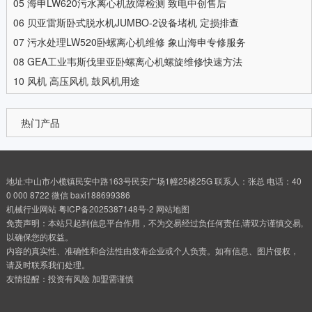
05
海申LW620污水离心机故障检测 致电中创售后
06
贝亚雷斯卧式脱水机JUMBO-2设备堵机 定损排查
07
污水处理LW520卧螺离心机维修 象山海申专修服务
08
GEA工业韦斯伐里亚卧螺离心机螺旋维修快速方法
10
风机 高压风机 鼓风机用途
热门产品
地址:中山市小榄镇民安中路163号民安广场1幢25楼25G 联系人：张总 电话：40
0 000 8722 微信 baxi188699386
机械行业网站
粤ICP备2025387148号-2
网站地图
免责声明：本站只起到信息平台作用，不为交易经过负任何责任,请双方谨慎交易,
以确保您的权益。
内容的真实性、准确性和合法性由发布企业或个人负责。如有信息、图片侵权，
请及时联系我们处理。
友情提醒：投资有风险 加盟需谨慎