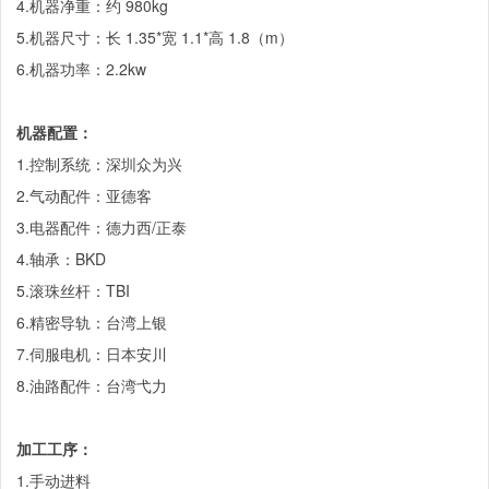
4.机器净重：约 980kg
5.机器尺寸：长 1.35*宽 1.1*高 1.8（m）
6.机器功率：2.2kw
机器配置：
1.控制系统：深圳众为兴
2.气动配件：亚德客
3.电器配件：德力西/正泰
4.轴承：BKD
5.滚珠丝杆：TBI
6.精密导轨：台湾上银
7.伺服电机：日本安川
8.油路配件：台湾弋力
加工工序：
1.手动进料