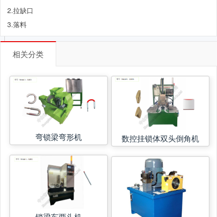
2.拉缺口
3.落料
相关分类
弯锁梁弯形机
数控挂锁体双头倒角机
锁梁车两头机