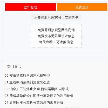
立即登陆
免费注册
免费注册只需30秒，立刻尊享
免费开通旗舰型网络商铺
免费发布无限量供求信息
每天查看30万求购信息
热门资讯
00
安徽杨森行星减速机精密型
01
直线振动筛倾斜角度怎么选
02
治金加工防爆止火阀 粉尘隔爆阀 自锁式
03
养猪场粪便经过固液分离处理后的利用价值
04
影响固液分离机分离效果的因素分析