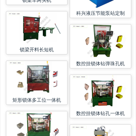
科兴液压节能泵站定制
锁梁开料长短机
数控挂锁体钻弹珠孔机
矩形锁体多工位一体机
数控挂锁体钻孔一体机