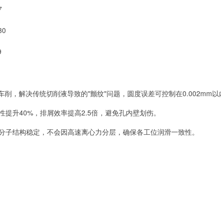
7
30
9
轴车削，解决传统切削液导致的"颤纹"问题，圆度误差可控制在0.002mm以
透性提升40%，排屑效率提高2.5倍，避免孔内壁划伤。
品分子结构稳定，不会因高速离心力分层，确保各工位润滑一致性。