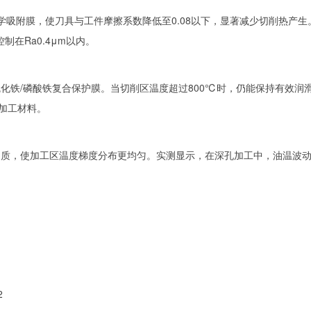
化学吸附膜，使刀具与工件摩擦系数降低至0.08以下，显著减少切削热产生
制在Ra0.4μm以内。
化铁/磷酸铁复合保护膜。当切削区温度超过800℃时，仍能保持有效润
难加工材料。
质，使加工区温度梯度分布更均匀。实测显示，在深孔加工中，油温波动
2