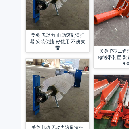
美奂 无动力 电动滚刷清扫
器 安装便捷 好使用 不伤皮
带
美奂 P型二道
输送带装置 聚
20
美奂电动 无动力滚刷清扫