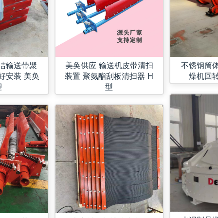
清洁输送带聚
美奂供应 输送机皮带清扫
不锈钢筒
好安装 美奂
装置 聚氨酯刮板清扫器 H
燥机回
塑
型