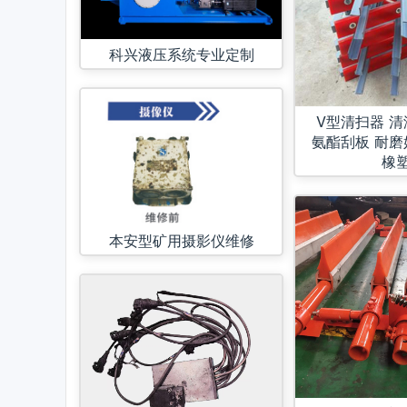
科兴液压系统专业定制
V型清扫器 
氨酯刮板 耐磨
橡
本安型矿用摄影仪维修