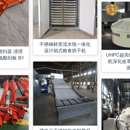
不锈钢材质流水线一体化
设计箱式粮食烘干机
清扫器 清理
UHPC超
氨酯刮板 B1
机深化改
0