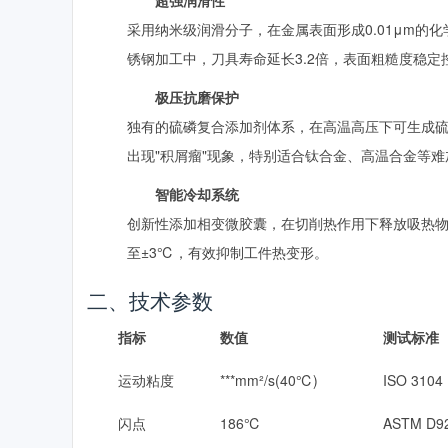
超强润滑性
采用纳米级润滑分子，在金属表面形成0.01μm的
锈钢加工中，刀具寿命延长3.2倍，表面粗糙度稳定控
极压抗磨保护
独有的硫磷复合添加剂体系，在高温高压下可生成硫
出现"积屑瘤"现象，特别适合钛合金、高温合金等
智能冷却系统
创新性添加相变微胶囊，在切削热作用下释放吸热物
至±3℃，有效抑制工件热变形。
二、技术参数
指标
数值
测试标准
运动粘度
***mm²/s(40℃)
ISO 3104
闪点
186℃
ASTM D9