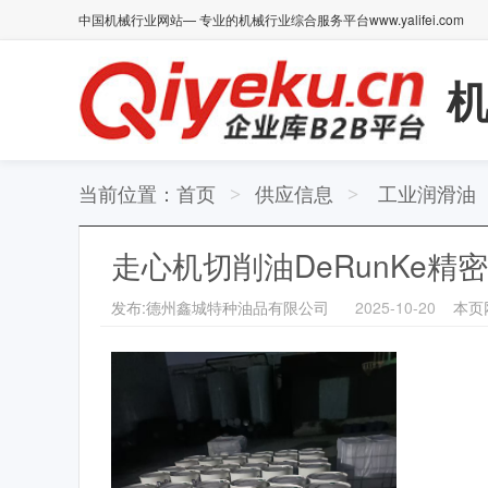
中国机械行业网站— 专业的机械行业综合服务平台www.yalifei.com
当前位置：
首页
供应信息
工业润滑油
>
>
走心机切削油DeRunKe
发布:德州鑫城特种油品有限公司
2025-10-20
本页网址