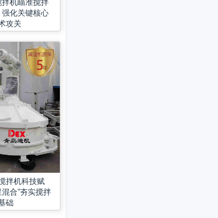
搅拌机瞄准搅拌
，强化关键核心
术攻关
搅拌机科技赋
星混合”夯实搅拌
基础