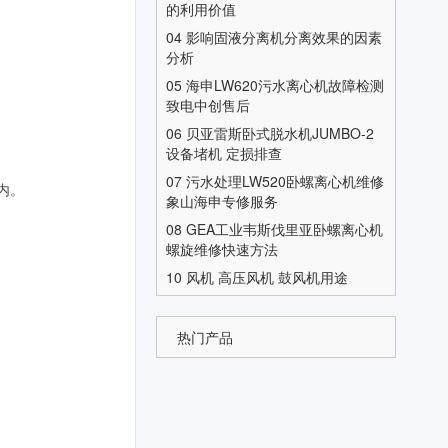
的利用价值
04
影响固液分离机分离效果的因素
分析
05
海申LW620污水离心机故障检测
致电中创售后
06
贝亚雷斯卧式脱水机JUMBO-2
设备堵机 定损排查
07
污水处理LW520卧螺离心机维修
内。
象山海申专修服务
08
GEA工业韦斯伐里亚卧螺离心机
螺旋维修快速方法
10
风机 高压风机 鼓风机用途
热门产品