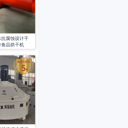
体抗腐蚀设计干
转食品烘干机