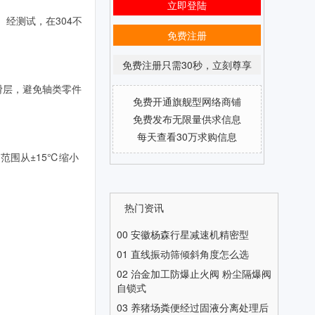
立即登陆
。经测试，在304不
免费注册
免费注册只需30秒，立刻尊享
滑层，避免轴类零件
免费开通旗舰型网络商铺
免费发布无限量供求信息
每天查看30万求购信息
范围从±15℃缩小
热门资讯
00
安徽杨森行星减速机精密型
01
直线振动筛倾斜角度怎么选
02
治金加工防爆止火阀 粉尘隔爆阀
自锁式
03
养猪场粪便经过固液分离处理后