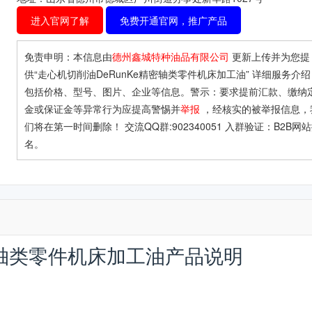
进入官网了解
免费开通官网，推广产品
免责申明：本信息由
德州鑫城特种油品有限公司
更新上传并为您提
供
“走心机切削油DeRunKe精密轴类零件机床加工油”
详细服务介绍
包括价格、型号、图片、企业等信息。警示：要求提前汇款、缴纳
金或保证金等异常行为应提高警惕并
举报
，经核实的被举报信息，
们将在第一时间删除！ 交流QQ群:902340051 入群验证：B2B网
名。
密轴类零件机床加工油产品说明