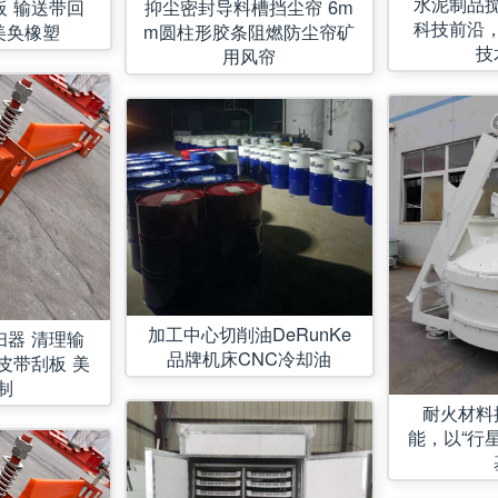
水泥制品
板 输送带回
抑尘密封导料槽挡尘帘 6m
科技前沿
美奂橡塑
m圆柱形胶条阻燃防尘帘矿
技
用风帘
加工中心切削油DeRunKe
扫器 清理输
品牌机床CNC冷却油
皮带刮板 美
制
耐火材料
能，以“行