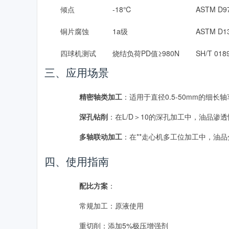
倾点
-18℃
ASTM D9
铜片腐蚀
1a级
ASTM D1
四球机测试
烧结负荷PD值≥980N
SH/T 018
三、应用场景
精密轴类加工
：适用于直径0.5-50mm的细长
深孔钻削
：在L/D＞10的深孔加工中，油品渗
多轴联动加工
：在**走心机多工位加工中，油
四、使用指南
配比方案
：
常规加工：原液使用
重切削：添加5%极压增强剂