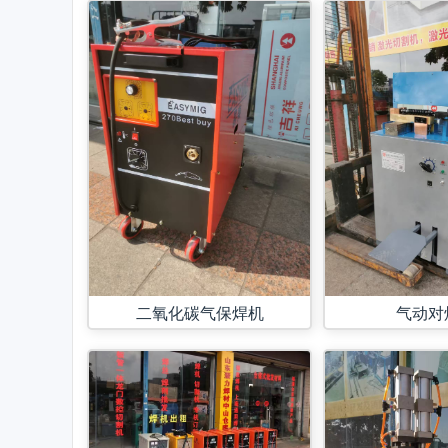
二氧化碳气保焊机
气动对