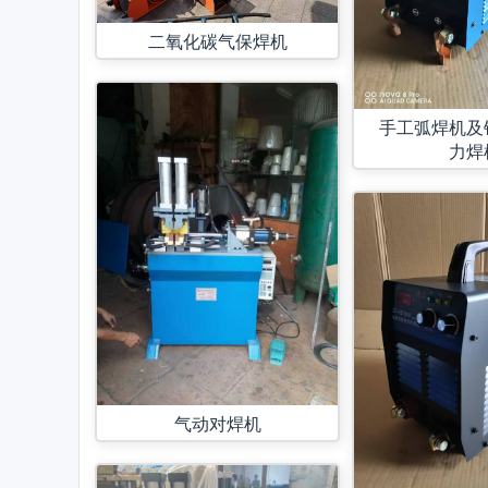
二氧化碳气保焊机
手工弧焊机及
力焊
气动对焊机