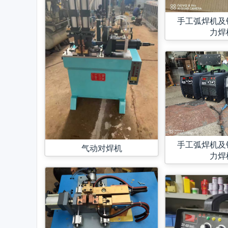
手工弧焊机及
力焊
手工弧焊机及
气动对焊机
力焊