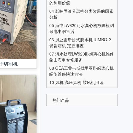
的利用价值
04
影响固液分离机分离效果的因素
分析
05
海申LW620污水离心机故障检测
致电中创售后
06
贝亚雷斯卧式脱水机JUMBO-2
设备堵机 定损排查
07
污水处理LW520卧螺离心机维修
象山海申专修服务
子切割机
08
GEA工业韦斯伐里亚卧螺离心机
螺旋维修快速方法
10
风机 高压风机 鼓风机用途
热门产品