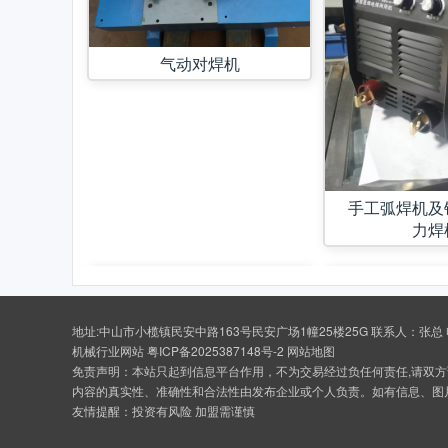
气动对焊机
手工弧焊机及
力焊
地址:中山市小榄镇民安中路163号民安广场1幢25楼25G 联系人：张总 电话：400
机械行业网站
粤ICP备2025387148号-2
网站地图
免责声明：本站只起到信息平台作用，不为交易经过负任何责任,请双方
内容的真实性、准确性和合法性由发布企业或个人负责。如有信息、图
友情提醒：投资有风险 加盟需谨慎