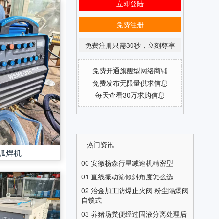
立即登陆
免费注册
免费注册只需30秒，立刻尊享
免费开通旗舰型网络商铺
免费发布无限量供求信息
每天查看30万求购信息
热门资讯
弧焊机
00
安徽杨森行星减速机精密型
01
直线振动筛倾斜角度怎么选
02
治金加工防爆止火阀 粉尘隔爆阀
自锁式
03
养猪场粪便经过固液分离处理后