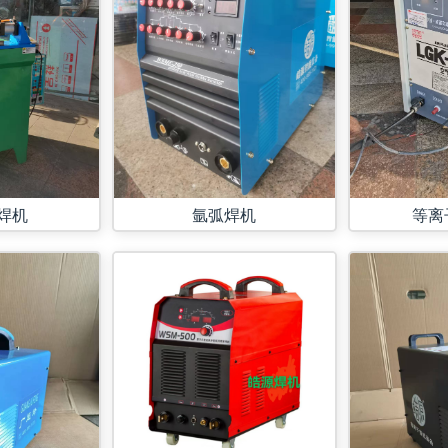
等离
焊机
氩弧焊机