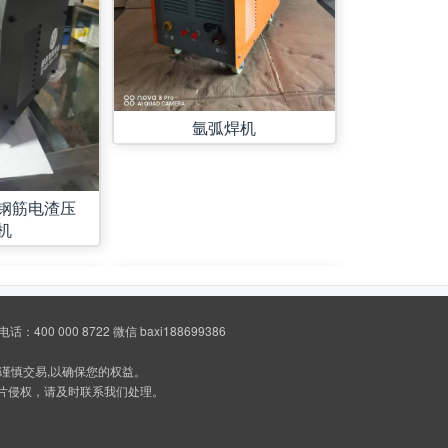
氩弧焊机
钢筋电渣压
机
 000 8722 微信 baxi188699386
谨慎交易,以确保您的权益。
片侵权，请及时联系我们处理。