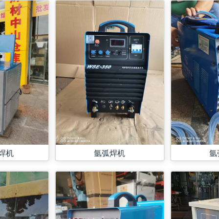
氩
焊机
氩弧焊机