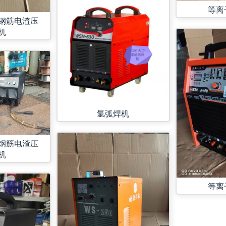
等离
钢筋电渣压
机
氩弧焊机
钢筋电渣压
机
等离