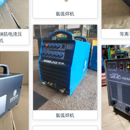
氩弧焊机
等离
钢筋电渣压
机
氩弧焊机